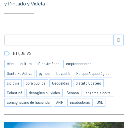
y Pintado y Videla
ETIQUETAS
cine
cultura
Cine América
emprendedores
Santa Fe Activa
pymes
Cayastá
Parque Arqueológico
ciclovía
obra pública
Geoceldas
distrito Costero
Colastiné
desagües pluviales
Senasa
engorde a corral
consignatario de hacienda
AFIP
incubadoras
UNL