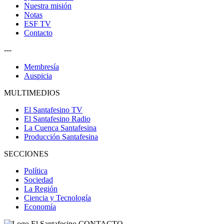
Nuestra misión
Notas
ESF TV
Contacto
---
Membresía
Auspicia
MULTIMEDIOS
El Santafesino TV
El Santafesino Radio
La Cuenca Santafesina
Producción Santafesina
SECCIONES
Política
Sociedad
La Región
Ciencia y Tecnología
Economía
CONTACTO
--