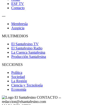
ESF TV
Contacto
---
Membresía
Auspicia
MULTIMEDIOS
El Santafesino TV
El Santafesino Radio
La Cuenca Santafesina
Producción Santafesina
SECCIONES
Política
Sociedad
La Región
Ciencia y Tecnología
Economía
CONTACTO
--
redaccion@elsantafesino.com