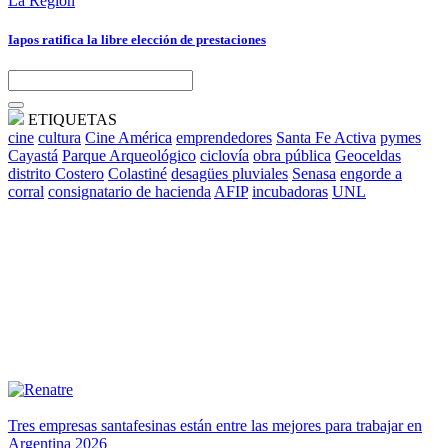
La Región
Iapos ratifica la libre elección de prestaciones
ETIQUETAS
cine
cultura
Cine América
emprendedores
Santa Fe Activa
pymes
Cayastá
Parque Arqueológico
ciclovía
obra pública
Geoceldas
distrito Costero
Colastiné
desagües pluviales
Senasa
engorde a
corral
consignatario de hacienda
AFIP
incubadoras
UNL
Tres empresas santafesinas están entre las mejores para trabajar en
Argentina 2026