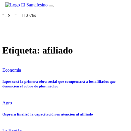
° - ST
° |
|
11:07
hs
Etiqueta:
afiliado
Economía
Iapos será la primera obra social que compensará a los afiliados que
denuncien el cobro de plus médico
Agro
Osprera finalizó la capacitación en atención al afiliado