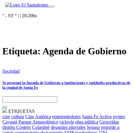
° - ST
° |
|
20:20
hs
Etiqueta:
Agenda de Gobierno
Sociedad
Se presentó la Agenda de Gobierno a instituciones y entidades productivas de
la ciudad de Santa Fe
ETIQUETAS
cine
cultura
Cine América
emprendedores
Santa Fe Activa
pymes
Cayastá
Parque Arqueológico
ciclovía
obra pública
Geoceldas
distrito Costero
Colastiné
desagües pluviales
Senasa
engorde a
corral
consignatario de hacienda
AFIP
incubadoras
UNL