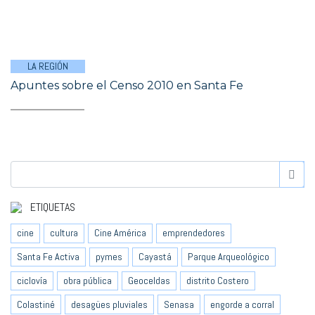
LA REGIÓN
Apuntes sobre el Censo 2010 en Santa Fe
ETIQUETAS
cine
cultura
Cine América
emprendedores
Santa Fe Activa
pymes
Cayastá
Parque Arqueológico
ciclovía
obra pública
Geoceldas
distrito Costero
Colastiné
desagües pluviales
Senasa
engorde a corral