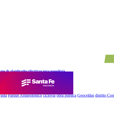
 uso de alambrados eléctricos para ganadería
astá
Parque Arqueológico
ciclovía
obra pública
Geoceldas
distrito Cos