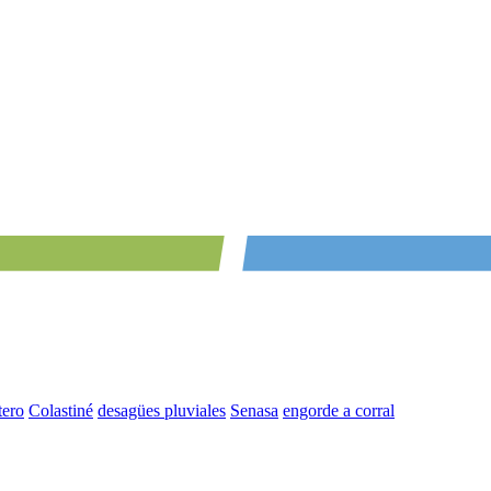
tero
Colastiné
desagües pluviales
Senasa
engorde a corral