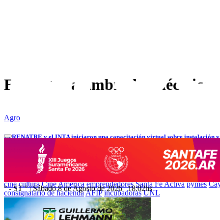
Etiqueta:
alambrados eléctricos
Agro
El RENATRE y el INTA iniciaron una capacitación virtual sobre instalación y
ETIQUETAS
cine
cultura
Cine América
emprendedores
Santa Fe Activa
pymes
Cay
° - ST
° |
Sábado 8 de Agosto de 2026
|
18:02
hs
consignatario de hacienda
AFIP
incubadoras
UNL