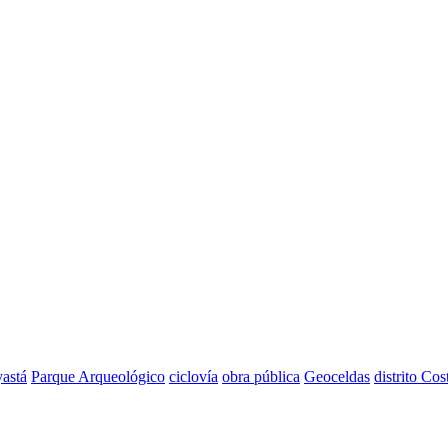
astá
Parque Arqueológico
ciclovía
obra pública
Geoceldas
distrito Cos