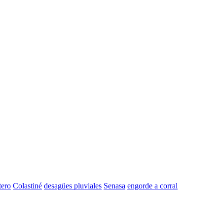
tero
Colastiné
desagües pluviales
Senasa
engorde a corral