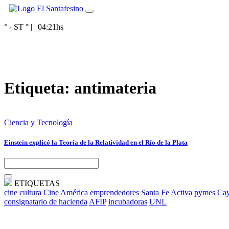
° - ST
° |
|
04:21
hs
Etiqueta:
antimateria
Ciencia y Tecnología
Einstein explicó la Teoría de la Relatividad en el Río de la Plata
ETIQUETAS
cine
cultura
Cine América
emprendedores
Santa Fe Activa
pymes
Cay
consignatario de hacienda
AFIP
incubadoras
UNL