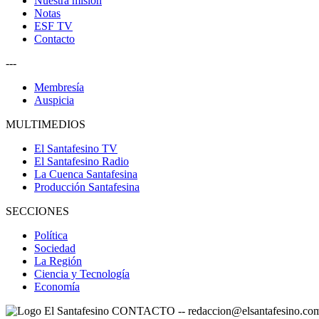
Nuestra misión
Notas
ESF TV
Contacto
---
Membresía
Auspicia
MULTIMEDIOS
El Santafesino TV
El Santafesino Radio
La Cuenca Santafesina
Producción Santafesina
SECCIONES
Política
Sociedad
La Región
Ciencia y Tecnología
Economía
CONTACTO
--
redaccion@elsantafesino.co