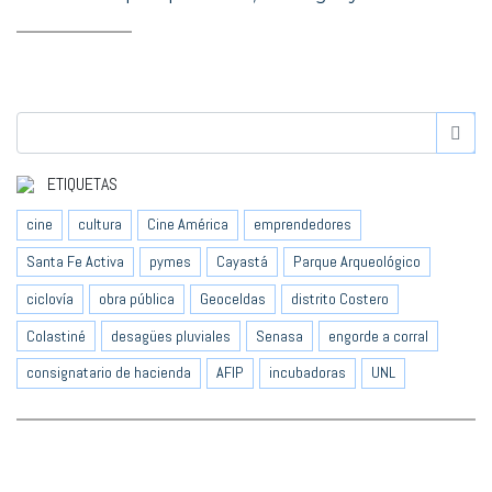
ETIQUETAS
cine
cultura
Cine América
emprendedores
Santa Fe Activa
pymes
Cayastá
Parque Arqueológico
ciclovía
obra pública
Geoceldas
distrito Costero
Colastiné
desagües pluviales
Senasa
engorde a corral
consignatario de hacienda
AFIP
incubadoras
UNL