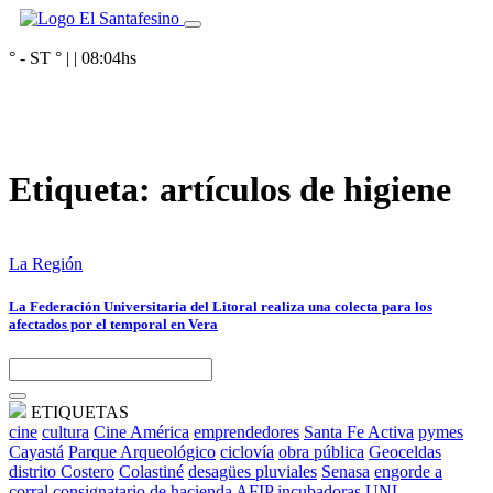
° - ST
° |
|
08:04
hs
Etiqueta:
artículos de higiene
La Región
La Federación Universitaria del Litoral realiza una colecta para los
afectados por el temporal en Vera
ETIQUETAS
cine
cultura
Cine América
emprendedores
Santa Fe Activa
pymes
Cayastá
Parque Arqueológico
ciclovía
obra pública
Geoceldas
distrito Costero
Colastiné
desagües pluviales
Senasa
engorde a
corral
consignatario de hacienda
AFIP
incubadoras
UNL