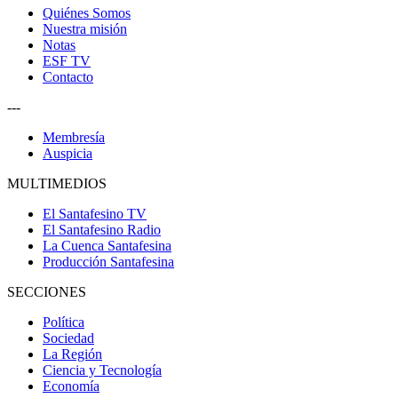
Quiénes Somos
Nuestra misión
Notas
ESF TV
Contacto
---
Membresía
Auspicia
MULTIMEDIOS
El Santafesino TV
El Santafesino Radio
La Cuenca Santafesina
Producción Santafesina
SECCIONES
Política
Sociedad
La Región
Ciencia y Tecnología
Economía