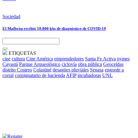
Sociedad
El Malbrán recibió 10.000 kits de diagnóstico de COVID-19
ETIQUETAS
cine
cultura
Cine América
emprendedores
Santa Fe Activa
pymes
Cayastá
Parque Arqueológico
ciclovía
obra pública
Geoceldas
distrito Costero
Colastiné
desagües pluviales
Senasa
engorde a
corral
consignatario de hacienda
AFIP
incubadoras
UNL