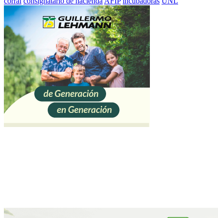
corral
consignatario de hacienda
AFIP
incubadoras
UNL