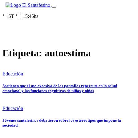
° - ST
° |
|
15:45
hs
Etiqueta:
autoestima
Educación
Sostienen que el uso excesivo de las pantallas repercute en la salud
emocional y las funciones cognitivas de niñas y niños
Educación
Jóvenes santafesinos debatieron sobre los estereotipos que impone la
sociedad