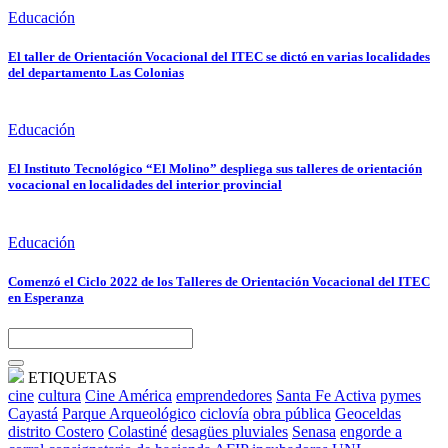
Educación
El taller de Orientación Vocacional del ITEC se dictó en varias localidades
del departamento Las Colonias
Educación
El Instituto Tecnológico “El Molino” despliega sus talleres de orientación
vocacional en localidades del interior provincial
Educación
Comenzó el Ciclo 2022 de los Talleres de Orientación Vocacional del ITEC
en Esperanza
ETIQUETAS
cine
cultura
Cine América
emprendedores
Santa Fe Activa
pymes
Cayastá
Parque Arqueológico
ciclovía
obra pública
Geoceldas
distrito Costero
Colastiné
desagües pluviales
Senasa
engorde a