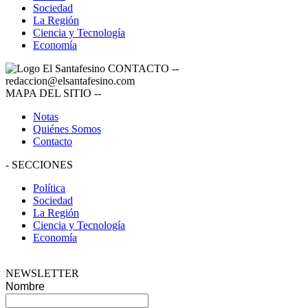
Sociedad
La Región
Ciencia y Tecnología
Economía
CONTACTO
--
redaccion@elsantafesino.com
MAPA DEL SITIO
--
Notas
Quiénes Somos
Contacto
-
SECCIONES
Política
Sociedad
La Región
Ciencia y Tecnología
Economía
NEWSLETTER
Nombre