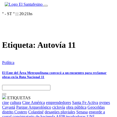
° - ST
° |
|
20:21
hs
Etiqueta:
Autovía 11
Política
El Ente del Área Metropolitana convocó a un encuentro para reclamar
obras en la Ruta Nacional 11
ETIQUETAS
cine
cultura
Cine América
emprendedores
Santa Fe Activa
pymes
Cayastá
Parque Arqueológico
ciclovía
obra pública
Geoceldas
distrito Costero
Colastiné
desagües pluviales
Senasa
engorde a
corral
consignatario de hacienda
AFIP
incubadoras
UNL