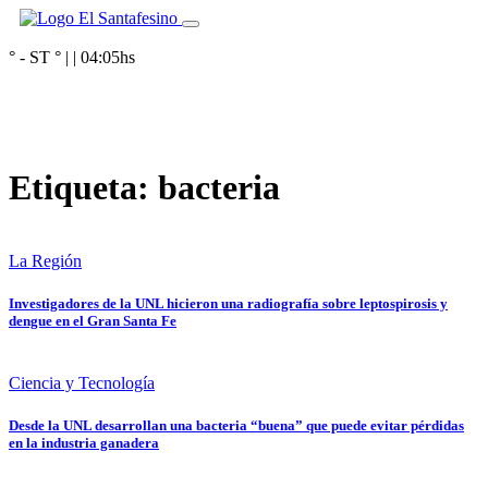
° - ST
° |
|
04:05
hs
Etiqueta:
bacteria
La Región
Investigadores de la UNL hicieron una radiografía sobre leptospirosis y
dengue en el Gran Santa Fe
Ciencia y Tecnología
Desde la UNL desarrollan una bacteria “buena” que puede evitar pérdidas
en la industria ganadera