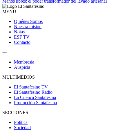
Manos libres: el poder transformador del lavado artesanal
MENU
Quiénes Somos
Nuestra misión
Notas
ESF TV
Contacto
---
Membresía
Auspicia
MULTIMEDIOS
El Santafesino TV
El Santafesino Radio
La Cuenca Santafesina
Producción Santafesina
SECCIONES
Política
Sociedad