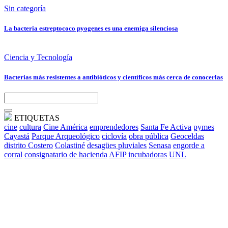
Sin categoría
La bacteria estreptococo pyogenes es una enemiga silenciosa
Ciencia y Tecnología
Bacterias más resistentes a antibióticos y científicos más cerca de conocerlas
ETIQUETAS
cine
cultura
Cine América
emprendedores
Santa Fe Activa
pymes
Cayastá
Parque Arqueológico
ciclovía
obra pública
Geoceldas
distrito Costero
Colastiné
desagües pluviales
Senasa
engorde a
corral
consignatario de hacienda
AFIP
incubadoras
UNL