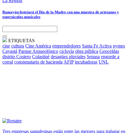
La Región
Ramayón festejará el Día de la Madre con una muestra de artesanos y
espectáculos musicales
ETIQUETAS
cine
cultura
Cine América
emprendedores
Santa Fe Activa
pymes
Cayastá
Parque Arqueológico
ciclovía
obra pública
Geoceldas
distrito Costero
Colastiné
desagües pluviales
Senasa
engorde a
corral
consignatario de hacienda
AFIP
incubadoras
UNL
Tres empresas santafesinas están entre las mejores para trabajar en