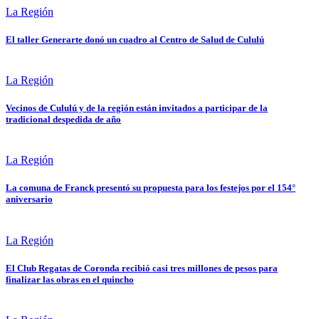
La Región
El taller Generarte donó un cuadro al Centro de Salud de Cululú
La Región
Vecinos de Cululú y de la región están invitados a participar de la
tradicional despedida de año
La Región
La comuna de Franck presentó su propuesta para los festejos por el 154°
aniversario
La Región
El Club Regatas de Coronda recibió casi tres millones de pesos para
finalizar las obras en el quincho