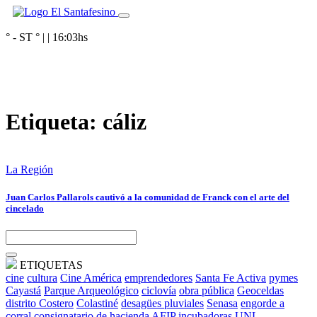
° - ST
° |
|
16:03
hs
Etiqueta:
cáliz
La Región
Juan Carlos Pallarols cautivó a la comunidad de Franck con el arte del
cincelado
ETIQUETAS
cine
cultura
Cine América
emprendedores
Santa Fe Activa
pymes
Cayastá
Parque Arqueológico
ciclovía
obra pública
Geoceldas
distrito Costero
Colastiné
desagües pluviales
Senasa
engorde a
corral
consignatario de hacienda
AFIP
incubadoras
UNL