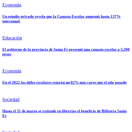
Economía
Un estudio privado revela que la Canasta Escolar aumentó hasta 137%
interanual
Educación
El gobierno de la provincia de Santa Fe presentó una canasta escolar a 3.290
pesos
Economía
En el 2022 los útiles escolares estarán un 82% más caros que el año pasado
Sociedad
Hasta el 31 de marzo se extiende en librerías el beneficio de Billetera Santa
Fe