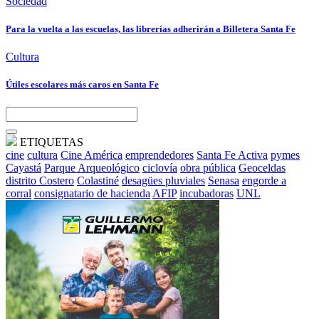
Sociedad
Para la vuelta a las escuelas, las librerías adherirán a Billetera Santa Fe
Cultura
Útiles escolares más caros en Santa Fe
ETIQUETAS
cine
cultura
Cine América
emprendedores
Santa Fe Activa
pymes
Cayastá
Parque Arqueológico
ciclovía
obra pública
Geoceldas
distrito Costero
Colastiné
desagües pluviales
Senasa
engorde a
corral
consignatario de hacienda
AFIP
incubadoras
UNL