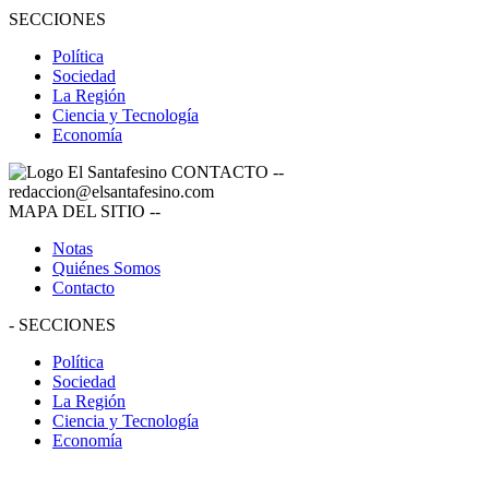
SECCIONES
Política
Sociedad
La Región
Ciencia y Tecnología
Economía
CONTACTO
--
redaccion@elsantafesino.com
MAPA DEL SITIO
--
Notas
Quiénes Somos
Contacto
-
SECCIONES
Política
Sociedad
La Región
Ciencia y Tecnología
Economía