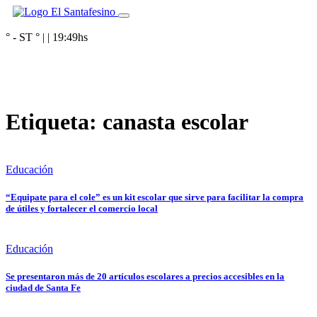
° - ST
° |
|
19:49
hs
Etiqueta:
canasta escolar
Educación
“Equipate para el cole” es un kit escolar que sirve para facilitar la compra
de útiles y fortalecer el comercio local
Educación
Se presentaron más de 20 artículos escolares a precios accesibles en la
ciudad de Santa Fe