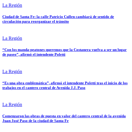
La Región
Ciudad de Santa Fe: la calle Patricio Cullen cambiará de sentido de
circulación para reorganizar el tránsito
La Región
“Con los manda-peatones queremos que la Costanera vuelva a ser un lugar
de paseo”, afirmó el intendente Poletti
La Región
“Es una obra emblemática”, afirmó el intendente Poletti tras el inicio de los
trabajos en el cantero central de Avenida J.J. Paso
La Región
Comenzaron las obras de puesta en valor del cantero central de la avenida
Juan José Paso de la ciudad de Santa Fe