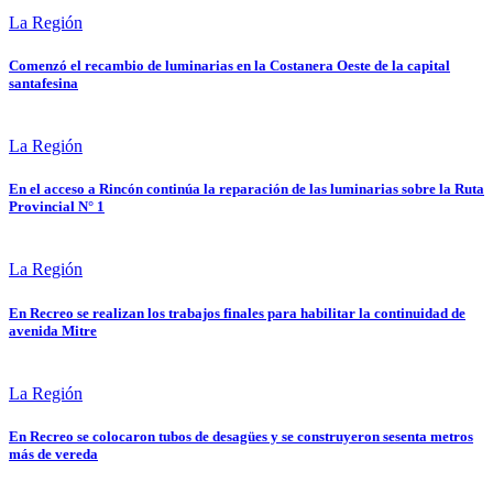
La Región
Comenzó el recambio de luminarias en la Costanera Oeste de la capital
santafesina
La Región
En el acceso a Rincón continúa la reparación de las luminarias sobre la Ruta
Provincial N° 1
La Región
En Recreo se realizan los trabajos finales para habilitar la continuidad de
avenida Mitre
La Región
En Recreo se colocaron tubos de desagües y se construyeron sesenta metros
más de vereda