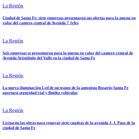
La Región
Ciudad de Santa Fe: siete empresas presentaron sus ofertas para la puesta en
valor del cantero central de Avenida 7 Jefes
La Región
Seis empresas se presentaron para la puesta en valor del cantero central de
Avenida Aristóbulo del Valle en la ciudad de Santa Fe
La Región
La nueva iluminación Led de un tramo de la autopista Rosario-Santa Fe
aportará seguridad vial y fluidez vehicular
La Región
Licitarán las obras para renovar siete cuadras de la avenida J. J. Paso de la
ciudad de Santa Fe