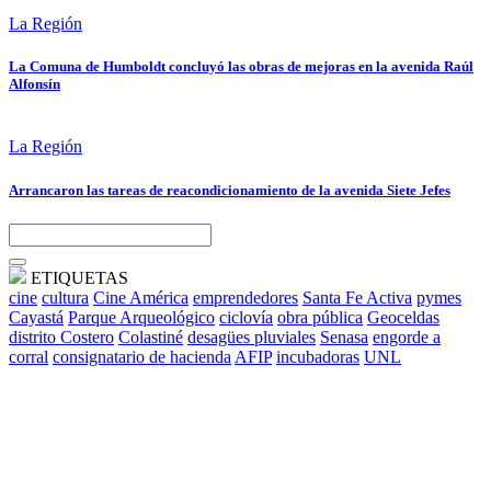
La Región
La Comuna de Humboldt concluyó las obras de mejoras en la avenida Raúl
Alfonsín
La Región
Arrancaron las tareas de reacondicionamiento de la avenida Siete Jefes
ETIQUETAS
cine
cultura
Cine América
emprendedores
Santa Fe Activa
pymes
Cayastá
Parque Arqueológico
ciclovía
obra pública
Geoceldas
distrito Costero
Colastiné
desagües pluviales
Senasa
engorde a
corral
consignatario de hacienda
AFIP
incubadoras
UNL