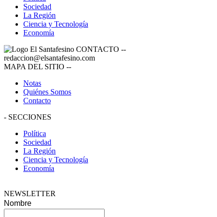
Sociedad
La Región
Ciencia y Tecnología
Economía
CONTACTO
--
redaccion@elsantafesino.com
MAPA DEL SITIO
--
Notas
Quiénes Somos
Contacto
-
SECCIONES
Política
Sociedad
La Región
Ciencia y Tecnología
Economía
NEWSLETTER
Nombre