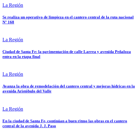
La Región
Se realiza un operativo de limpieza en el cantero central de la ruta nacional
N° 168
La Región
Ciudad de Santa Fe: la pavimentación de calle Larrea y avenida Peñaloza
entra en la etapa final
La Región
Avanza la obra de remodelación del cantero central y mejoras hídricas en la
avenida Aristóbulo del Valle
La Región
En la ciudad de Santa Fe, continúan a buen ritmo las obras en el cantero
central de la avenida J. J. Paso