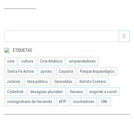
ETIQUETAS
cine
cultura
Cine América
emprendedores
Santa Fe Activa
pymes
Cayastá
Parque Arqueológico
ciclovía
obra pública
Geoceldas
distrito Costero
Colastiné
desagües pluviales
Senasa
engorde a corral
consignatario de hacienda
AFIP
incubadoras
UNL