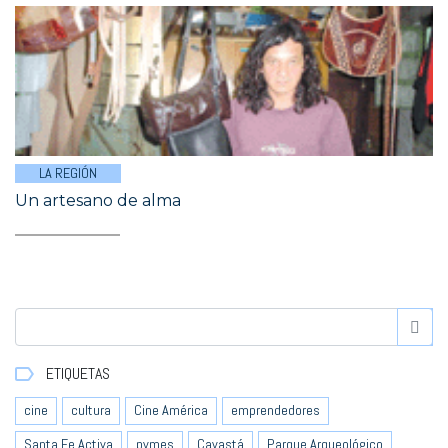
LA REGIÓN
Un artesano de alma
ETIQUETAS
cine
cultura
Cine América
emprendedores
Santa Fe Activa
pymes
Cayastá
Parque Arqueológico