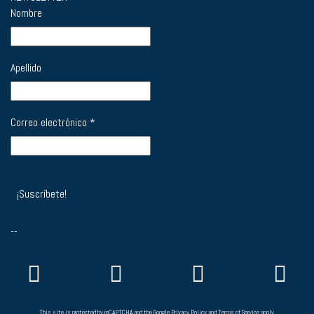
Nombre
Apellido
Correo electrónico
*
--
This site is protected by reCAPTCHA and the Google
Privacy Policy
and
Terms of Service
apply.