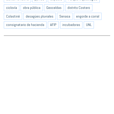
ciclovía
obra pública
Geoceldas
distrito Costero
Colastiné
desagües pluviales
Senasa
engorde a corral
consignatario de hacienda
AFIP
incubadoras
UNL