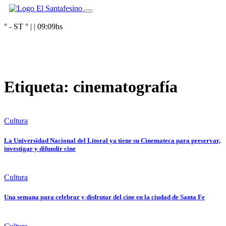
° - ST
° |
|
09:09
hs
Etiqueta:
cinematografía
Cultura
La Universidad Nacional del Litoral ya tiene su Cinemateca para preservar,
investigar y difundir cine
Cultura
Una semana para celebrar y disfrutar del cine en la ciudad de Santa Fe