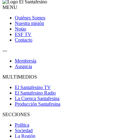
MENU
Quiénes Somos
Nuestra misión
Notas
ESF TV
Contacto
---
Membresía
Auspicia
MULTIMEDIOS
El Santafesino TV
El Santafesino Radio
La Cuenca Santafesina
Producción Santafesina
SECCIONES
Política
Sociedad
La Región