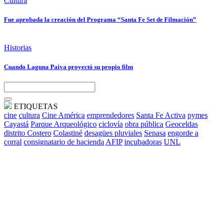
Cultura
Fue aprobada la creación del Programa “Santa Fe Set de Filmación”
Historias
Cuando Laguna Paiva proyectó su propio film
ETIQUETAS
cine
cultura
Cine América
emprendedores
Santa Fe Activa
pymes
Cayastá
Parque Arqueológico
ciclovía
obra pública
Geoceldas
distrito Costero
Colastiné
desagües pluviales
Senasa
engorde a
corral
consignatario de hacienda
AFIP
incubadoras
UNL