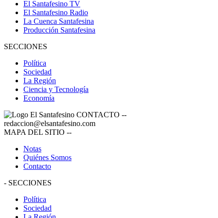
El Santafesino TV
El Santafesino Radio
La Cuenca Santafesina
Producción Santafesina
SECCIONES
Política
Sociedad
La Región
Ciencia y Tecnología
Economía
CONTACTO
--
redaccion@elsantafesino.com
MAPA DEL SITIO
--
Notas
Quiénes Somos
Contacto
-
SECCIONES
Política
Sociedad
La Región