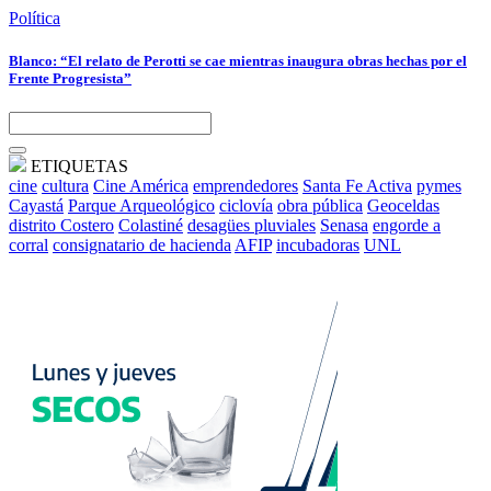
Política
Blanco: “El relato de Perotti se cae mientras inaugura obras hechas por el
Frente Progresista”
ETIQUETAS
cine
cultura
Cine América
emprendedores
Santa Fe Activa
pymes
Cayastá
Parque Arqueológico
ciclovía
obra pública
Geoceldas
distrito Costero
Colastiné
desagües pluviales
Senasa
engorde a
corral
consignatario de hacienda
AFIP
incubadoras
UNL