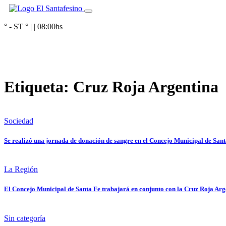
° - ST
° |
|
08:00
hs
Etiqueta:
Cruz Roja Argentina
Sociedad
Se realizó una jornada de donación de sangre en el Concejo Municipal de Sant
La Región
El Concejo Municipal de Santa Fe trabajará en conjunto con la Cruz Roja Arg
Sin categoría