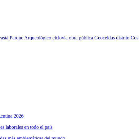
astá
Parque Arqueológico
ciclovía
obra pública
Geoceldas
distrito Cos
rgentina 2026
s laborales en todo el país
bidas más emblemáticas del mundo