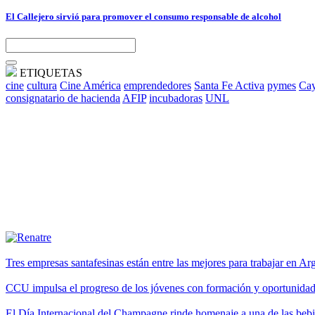
El Callejero sirvió para promover el consumo responsable de alcohol
ETIQUETAS
cine
cultura
Cine América
emprendedores
Santa Fe Activa
pymes
Cay
consignatario de hacienda
AFIP
incubadoras
UNL
Tres empresas santafesinas están entre las mejores para trabajar en A
CCU impulsa el progreso de los jóvenes con formación y oportunidade
El Día Internacional del Champagne rinde homenaje a una de las be