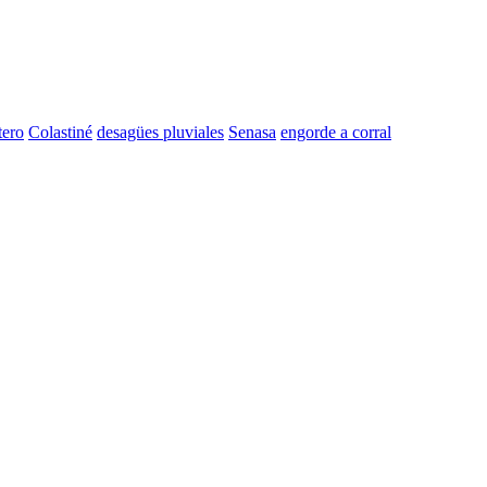
tero
Colastiné
desagües pluviales
Senasa
engorde a corral