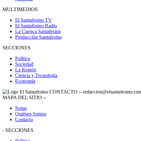
MULTIMEDIOS
El Santafesino TV
El Santafesino Radio
La Cuenca Santafesina
Producción Santafesina
SECCIONES
Política
Sociedad
La Región
Ciencia y Tecnología
Economía
CONTACTO
--
redaccion@elsantafesino.co
MAPA DEL SITIO
--
Notas
Quiénes Somos
Contacto
-
SECCIONES
Política