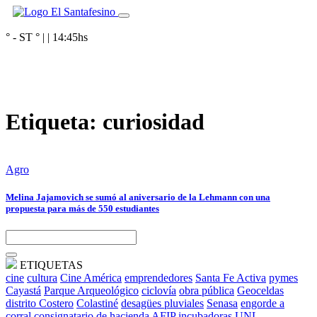
° - ST
° |
|
14:45
hs
Etiqueta:
curiosidad
Agro
Melina Jajamovich se sumó al aniversario de la Lehmann con una
propuesta para más de 550 estudiantes
ETIQUETAS
cine
cultura
Cine América
emprendedores
Santa Fe Activa
pymes
Cayastá
Parque Arqueológico
ciclovía
obra pública
Geoceldas
distrito Costero
Colastiné
desagües pluviales
Senasa
engorde a
corral
consignatario de hacienda
AFIP
incubadoras
UNL