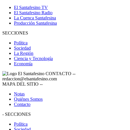
El Santafesino TV
El Santafesino Radio
La Cuenca Santafesina
Producción Santafesina
SECCIONES
Política
Sociedad
La Región
Ciencia y Tecnología
Economía
CONTACTO
--
redaccion@elsantafesino.com
MAPA DEL SITIO
--
Notas
Quiénes Somos
Contacto
-
SECCIONES
Política
Sociedad