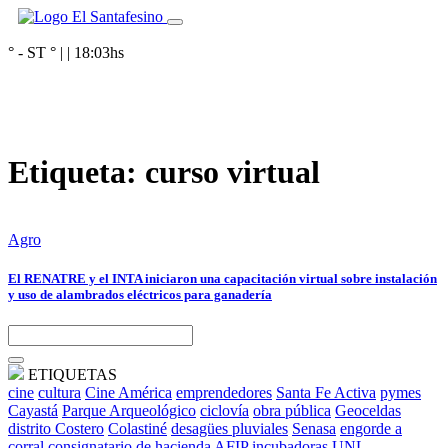
° - ST
° |
|
18:03
hs
Etiqueta:
curso virtual
Agro
El RENATRE y el INTA iniciaron una capacitación virtual sobre instalación
y uso de alambrados eléctricos para ganadería
ETIQUETAS
cine
cultura
Cine América
emprendedores
Santa Fe Activa
pymes
Cayastá
Parque Arqueológico
ciclovía
obra pública
Geoceldas
distrito Costero
Colastiné
desagües pluviales
Senasa
engorde a
corral
consignatario de hacienda
AFIP
incubadoras
UNL