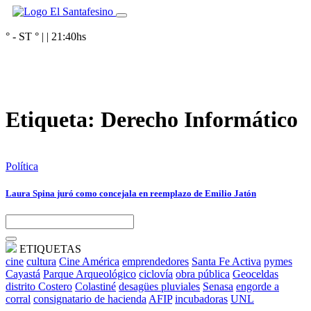
° - ST
° |
|
21:40
hs
Etiqueta:
Derecho Informático
Política
Laura Spina juró como concejala en reemplazo de Emilio Jatón
ETIQUETAS
cine
cultura
Cine América
emprendedores
Santa Fe Activa
pymes
Cayastá
Parque Arqueológico
ciclovía
obra pública
Geoceldas
distrito Costero
Colastiné
desagües pluviales
Senasa
engorde a
corral
consignatario de hacienda
AFIP
incubadoras
UNL