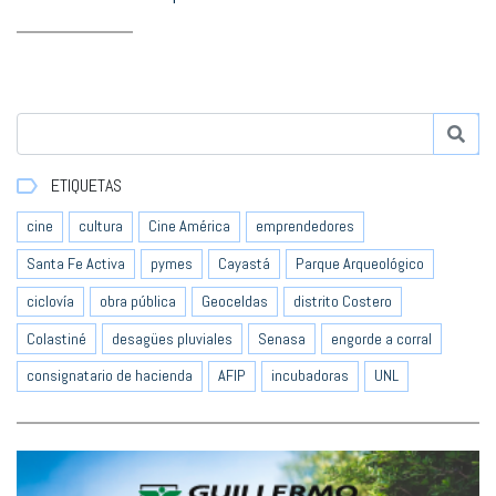
ETIQUETAS
cine
cultura
Cine América
emprendedores
Santa Fe Activa
pymes
Cayastá
Parque Arqueológico
ciclovía
obra pública
Geoceldas
distrito Costero
Colastiné
desagües pluviales
Senasa
engorde a corral
consignatario de hacienda
AFIP
incubadoras
UNL