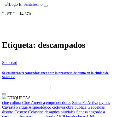
° - ST
° |
|
14:37
hs
Etiqueta:
descampados
Sociedad
Se emitieron recomendaciones ante la presencia de humo en la ciudad de
Santa Fe
ETIQUETAS
cine
cultura
Cine América
emprendedores
Santa Fe Activa
pymes
Cayastá
Parque Arqueológico
ciclovía
obra pública
Geoceldas
distrito Costero
Colastiné
desagües pluviales
Senasa
engorde a
corral
consignatario de hacienda
AFIP
incubadoras
UNL