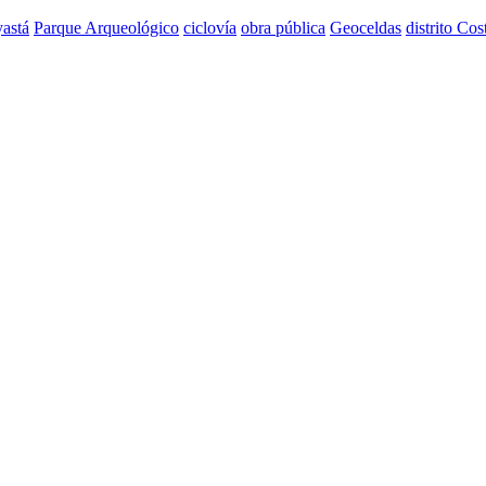
astá
Parque Arqueológico
ciclovía
obra pública
Geoceldas
distrito Cos