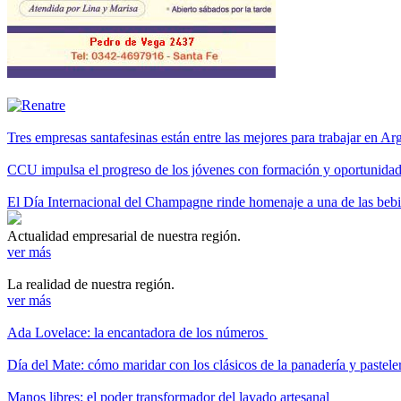
Tres empresas santafesinas están entre las mejores para trabajar en A
CCU impulsa el progreso de los jóvenes con formación y oportunidade
El Día Internacional del Champagne rinde homenaje a una de las be
Actualidad empresarial de nuestra región.
ver más
La realidad de nuestra región.
ver más
Ada Lovelace: la encantadora de los números
Día del Mate: cómo maridar con los clásicos de la panadería y pastele
Manos libres: el poder transformador del lavado artesanal