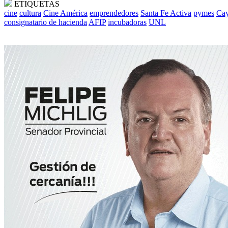
ETIQUETAS
cine
cultura
Cine América
emprendedores
Santa Fe Activa
pymes
Cay
consignatario de hacienda
AFIP
incubadoras
UNL