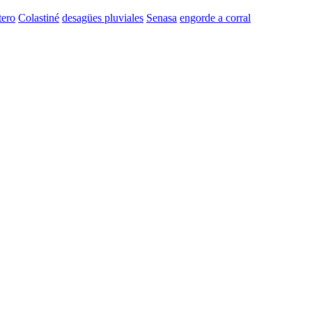
tero
Colastiné
desagües pluviales
Senasa
engorde a corral