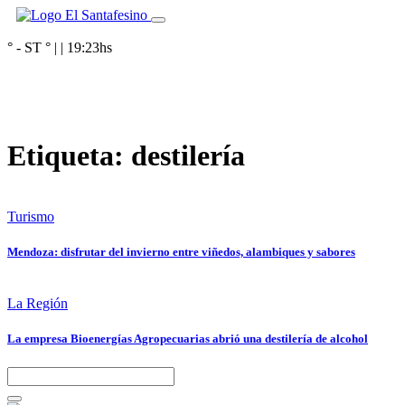
° - ST
° |
|
19:23
hs
Etiqueta:
destilería
Turismo
Mendoza: disfrutar del invierno entre viñedos, alambiques y sabores
La Región
La empresa Bioenergías Agropecuarias abrió una destilería de alcohol