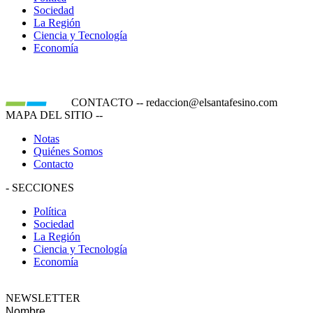
Sociedad
La Región
Ciencia y Tecnología
Economía
CONTACTO
--
redaccion@elsantafesino.com
MAPA DEL SITIO
--
Notas
Quiénes Somos
Contacto
-
SECCIONES
Política
Sociedad
La Región
Ciencia y Tecnología
Economía
NEWSLETTER
Nombre