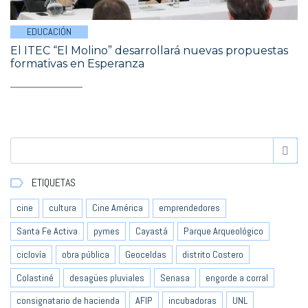
EDUCACIÓN
El ITEC “El Molino” desarrollará nuevas propuestas
formativas en Esperanza
ETIQUETAS
cine
cultura
Cine América
emprendedores
Santa Fe Activa
pymes
Cayastá
Parque Arqueológico
ciclovía
obra pública
Geoceldas
distrito Costero
Colastiné
desagües pluviales
Senasa
engorde a corral
consignatario de hacienda
AFIP
incubadoras
UNL