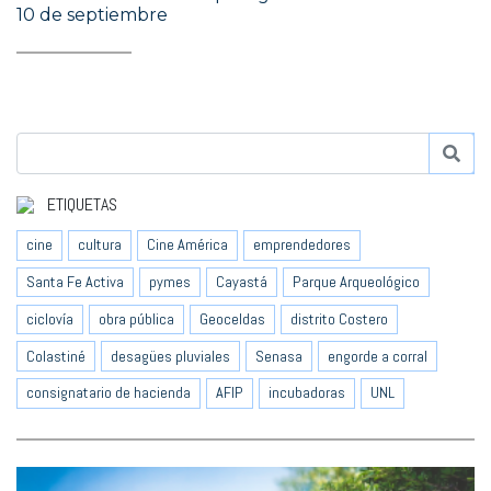
10 de septiembre
ETIQUETAS
cine
cultura
Cine América
emprendedores
Santa Fe Activa
pymes
Cayastá
Parque Arqueológico
ciclovía
obra pública
Geoceldas
distrito Costero
Colastiné
desagües pluviales
Senasa
engorde a corral
consignatario de hacienda
AFIP
incubadoras
UNL