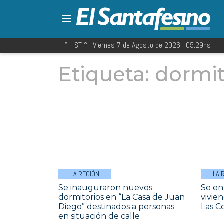
° - ST
° |
Viernes 7 de Agosto de 2026
|
05:29
hs
Etiqueta:
dormit
LA REGIÓN
LA 
Se inauguraron nuevos
Se en
dormitorios en “La Casa de Juan
vivie
Diego” destinados a personas
Las C
en situación de calle