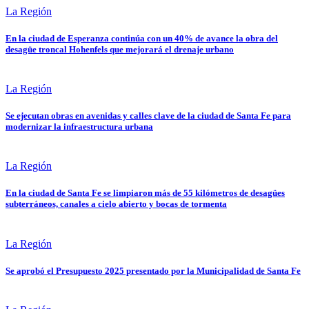
La Región
En la ciudad de Esperanza continúa con un 40% de avance la obra del
desagüe troncal Hohenfels que mejorará el drenaje urbano
La Región
Se ejecutan obras en avenidas y calles clave de la ciudad de Santa Fe para
modernizar la infraestructura urbana
La Región
En la ciudad de Santa Fe se limpiaron más de 55 kilómetros de desagües
subterráneos, canales a cielo abierto y bocas de tormenta
La Región
Se aprobó el Presupuesto 2025 presentado por la Municipalidad de Santa Fe