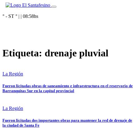
° - ST
° |
|
08:58
hs
Etiqueta:
drenaje pluvial
La Región
Fueron licitadas obras de saneamiento e infraestructura en el reservorio de
Barranquitas Sur en la capital provincial
La Región
Fueron licitadas dos importantes obras para mantener la red de drenaje de
la ciudad de Santa Fe