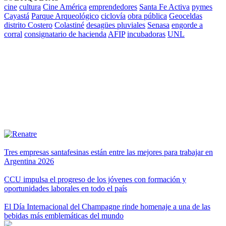
cine
cultura
Cine América
emprendedores
Santa Fe Activa
pymes
Cayastá
Parque Arqueológico
ciclovía
obra pública
Geoceldas
distrito Costero
Colastiné
desagües pluviales
Senasa
engorde a
corral
consignatario de hacienda
AFIP
incubadoras
UNL
Tres empresas santafesinas están entre las mejores para trabajar en
Argentina 2026
CCU impulsa el progreso de los jóvenes con formación y
oportunidades laborales en todo el país
El Día Internacional del Champagne rinde homenaje a una de las
bebidas más emblemáticas del mundo