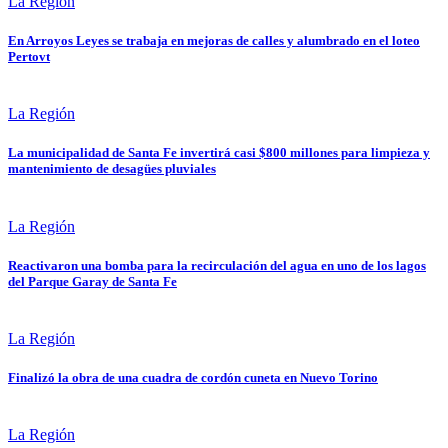
La Región
En Arroyos Leyes se trabaja en mejoras de calles y alumbrado en el loteo
Pertovt
La Región
La municipalidad de Santa Fe invertirá casi $800 millones para limpieza y
mantenimiento de desagües pluviales
La Región
Reactivaron una bomba para la recirculación del agua en uno de los lagos
del Parque Garay de Santa Fe
La Región
Finalizó la obra de una cuadra de cordón cuneta en Nuevo Torino
La Región