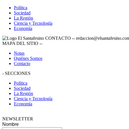
Política
Sociedad
La Región
Ciencia y Tecnología
Economía
CONTACTO
--
redaccion@elsantafesino.co
MAPA DEL SITIO
--
Notas
Quiénes Somos
Contacto
-
SECCIONES
Política
Sociedad
La Región
Ciencia y Tecnología
Economía
NEWSLETTER
Nombre