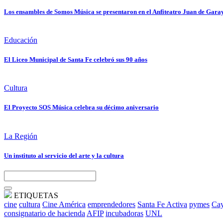
Los ensambles de Somos Música se presentaron en el Anfiteatro Juan de Gara
Educación
El Liceo Municipal de Santa Fe celebró sus 90 años
Cultura
El Proyecto SOS Música celebra su décimo aniversario
La Región
Un instituto al servicio del arte y la cultura
ETIQUETAS
cine
cultura
Cine América
emprendedores
Santa Fe Activa
pymes
Cay
consignatario de hacienda
AFIP
incubadoras
UNL