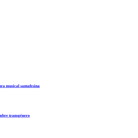
ura musical santafesina
ombre transgénero