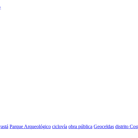
y
astá
Parque Arqueológico
ciclovía
obra pública
Geoceldas
distrito Cos