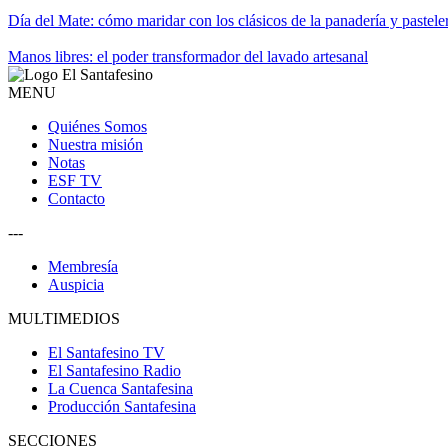
Día del Mate: cómo maridar con los clásicos de la panadería y pastele
Manos libres: el poder transformador del lavado artesanal
MENU
Quiénes Somos
Nuestra misión
Notas
ESF TV
Contacto
---
Membresía
Auspicia
MULTIMEDIOS
El Santafesino TV
El Santafesino Radio
La Cuenca Santafesina
Producción Santafesina
SECCIONES