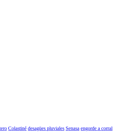
tero
Colastiné
desagües pluviales
Senasa
engorde a corral