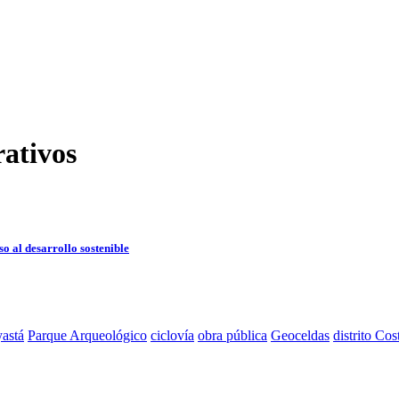
ativos
o al desarrollo sostenible
astá
Parque Arqueológico
ciclovía
obra pública
Geoceldas
distrito Cos