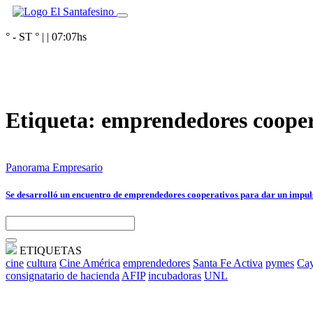
° - ST
° |
|
07:07
hs
Etiqueta:
emprendedores cooper
Panorama Empresario
Se desarrolló un encuentro de emprendedores cooperativos para dar un impuls
ETIQUETAS
cine
cultura
Cine América
emprendedores
Santa Fe Activa
pymes
Cay
consignatario de hacienda
AFIP
incubadoras
UNL