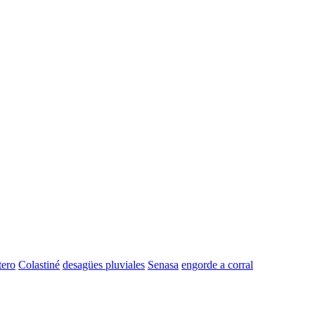
tero
Colastiné
desagües pluviales
Senasa
engorde a corral