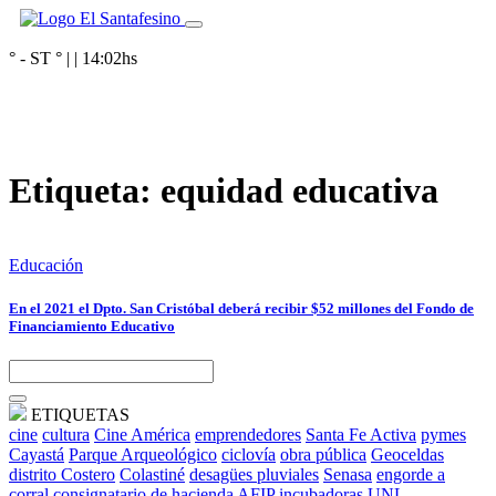
° - ST
° |
|
14:02
hs
Etiqueta:
equidad educativa
Educación
En el 2021 el Dpto. San Cristóbal deberá recibir $52 millones del Fondo de
Financiamiento Educativo
ETIQUETAS
cine
cultura
Cine América
emprendedores
Santa Fe Activa
pymes
Cayastá
Parque Arqueológico
ciclovía
obra pública
Geoceldas
distrito Costero
Colastiné
desagües pluviales
Senasa
engorde a
corral
consignatario de hacienda
AFIP
incubadoras
UNL