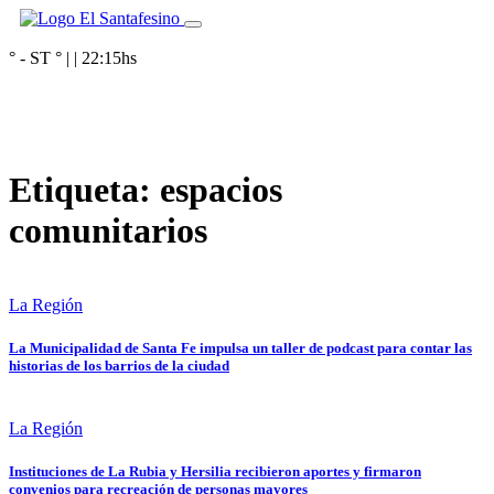
° - ST
° |
|
22:15
hs
Etiqueta:
espacios
comunitarios
La Región
La Municipalidad de Santa Fe impulsa un taller de podcast para contar las
historias de los barrios de la ciudad
La Región
Instituciones de La Rubia y Hersilia recibieron aportes y firmaron
convenios para recreación de personas mayores