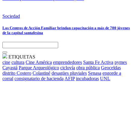
Sociedad
Los Centros de Acción Familiar brindan capacitación a más de 700 jóvenes
de la capital santafesina
ETIQUETAS
cine
cultura
Cine América
emprendedores
Santa Fe Activa
pymes
Cayastá
Parque Arqueológico
ciclovía
obra pública
Geoceldas
distrito Costero
Colastiné
desagües pluviales
Senasa
engorde a
corral
consignatario de hacienda
AFIP
incubadoras
UNL