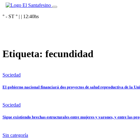
° - ST
° |
|
12:40
hs
Etiqueta:
fecundidad
Sociedad
El gobierno nacional financiará dos proyectos de salud reproductiva de la Un
Sociedad
Sigue existiendo brechas estructurales entre mujeres y varones, y entre las pr
Sin categoría