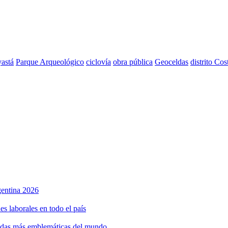
astá
Parque Arqueológico
ciclovía
obra pública
Geoceldas
distrito Cos
rgentina 2026
s laborales en todo el país
bidas más emblemáticas del mundo