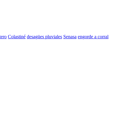
tero
Colastiné
desagües pluviales
Senasa
engorde a corral