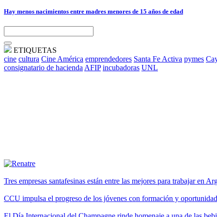
Hay menos nacimientos entre madres menores de 15 años de edad
ETIQUETAS
cine
cultura
Cine América
emprendedores
Santa Fe Activa
pymes
Cay
consignatario de hacienda
AFIP
incubadoras
UNL
Tres empresas santafesinas están entre las mejores para trabajar en A
CCU impulsa el progreso de los jóvenes con formación y oportunidade
El Día Internacional del Champagne rinde homenaje a una de las be