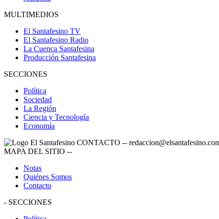
MULTIMEDIOS
El Santafesino TV
El Santafesino Radio
La Cuenca Santafesina
Producción Santafesina
SECCIONES
Política
Sociedad
La Región
Ciencia y Tecnología
Economía
CONTACTO
--
redaccion@elsantafesino.co
MAPA DEL SITIO
--
Notas
Quiénes Somos
Contacto
-
SECCIONES
Política