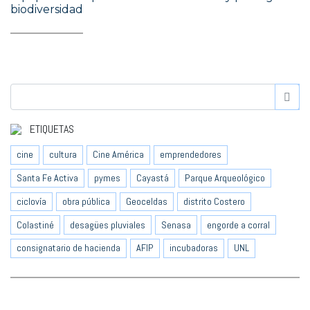
biodiversidad
ETIQUETAS
cine
cultura
Cine América
emprendedores
Santa Fe Activa
pymes
Cayastá
Parque Arqueológico
ciclovía
obra pública
Geoceldas
distrito Costero
Colastiné
desagües pluviales
Senasa
engorde a corral
consignatario de hacienda
AFIP
incubadoras
UNL