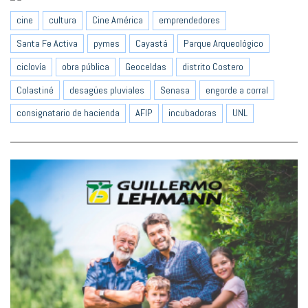
cine
cultura
Cine América
emprendedores
Santa Fe Activa
pymes
Cayastá
Parque Arqueológico
ciclovía
obra pública
Geoceldas
distrito Costero
Colastiné
desagües pluviales
Senasa
engorde a corral
consignatario de hacienda
AFIP
incubadoras
UNL