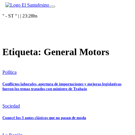
° - ST
° |
|
23:28
hs
Etiqueta:
General Motors
Política
Conflictos laborales, apertura de importaciones y mejoras legislativas
fueron los temas tratados con ministro de Trabajo
Sociedad
Conocé los 3 autos clásicos que no pasan de moda