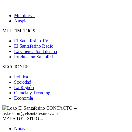
---
Membresía
Auspicia
MULTIMEDIOS
El Santafesino TV
El Santafesino Radio
La Cuenca Santafesina
Producción Santafesina
SECCIONES
Política
Sociedad
La Región
Ciencia y Tecnología
Economía
CONTACTO
--
redaccion@elsantafesino.com
MAPA DEL SITIO
--
Notas