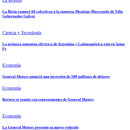
La Región
La Rioja compró 60 colectivos a la empresa Metalsur-Marcopolo de Villa
Gobernador Gálvez
Ciencia y Tecnología
La primera autopista eléctrica de Argentina y Latinoamérica está en Santa
Fe
Economía
General Motors anunció una inversión de 500 millones de dólares
Economía
Bertero se reunió con representantes de General Motors
Economía
La General Motors presentó su nuevo vehículo