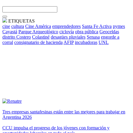
ETIQUETAS
cine
cultura
Cine América
emprendedores
Santa Fe Activa
pymes
Cayastá
Parque Arqueológico
ciclovía
obra pública
Geoceldas
distrito Costero
Colastiné
desagües pluviales
Senasa
engorde a
corral
consignatario de hacienda
AFIP
incubadoras
UNL
Tres empresas santafesinas están entre las mejores para trabajar en
Argentina 2026
CCU impulsa el progreso de los jóvenes con formación y