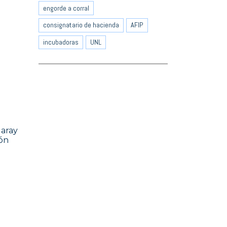
engorde a corral
consignatario de hacienda
AFIP
incubadoras
UNL
Garay
ión