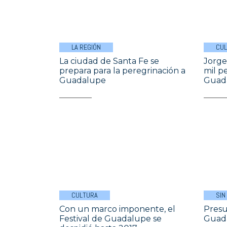
LA REGIÓN
CU
La ciudad de Santa Fe se
Jorge
prepara para la peregrinación a
mil p
Guadalupe
Guad
CULTURA
SIN
Con un marco imponente, el
Presu
Festival de Guadalupe se
Guad