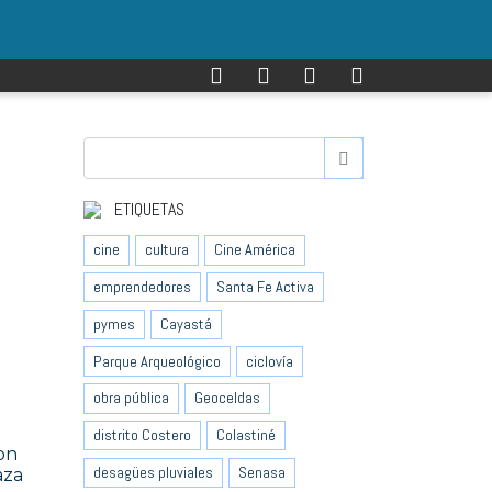
ETIQUETAS
cine
cultura
Cine América
emprendedores
Santa Fe Activa
pymes
Cayastá
Parque Arqueológico
ciclovía
obra pública
Geoceldas
distrito Costero
Colastiné
son
desagües pluviales
Senasa
aza