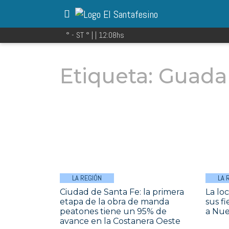
° - ST
° |
|
12:08
hs
Etiqueta:
Guada
LA REGIÓN
LA 
Ciudad de Santa Fe: la primera
La lo
etapa de la obra de manda
sus f
peatones tiene un 95% de
a Nue
avance en la Costanera Oeste