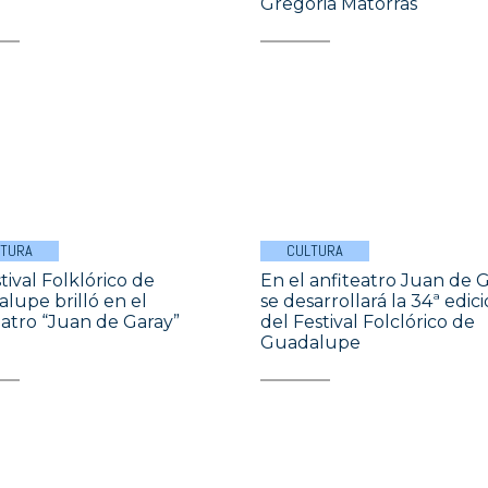
Gregoria Matorras
LTURA
CULTURA
tival Folklórico de
En el anfiteatro Juan de 
lupe brilló en el
se desarrollará la 34ª edic
eatro “Juan de Garay”
del Festival Folclórico de
Guadalupe