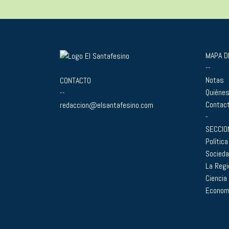
MAPA DE
--
Notas
CONTACTO
Quiéne
--
Contac
redaccion@elsantafesino.com
-
SECCIO
Política
Socied
La Regi
Ciencia
Econom