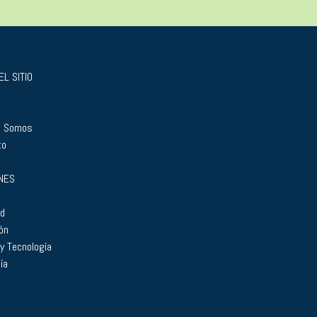
L SITIO
s Somos
to
NES
ad
ón
 y Tecnología
ía