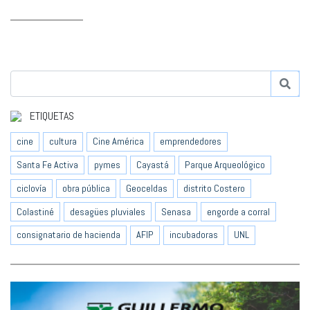
ETIQUETAS
cine
cultura
Cine América
emprendedores
Santa Fe Activa
pymes
Cayastá
Parque Arqueológico
ciclovía
obra pública
Geoceldas
distrito Costero
Colastiné
desagües pluviales
Senasa
engorde a corral
consignatario de hacienda
AFIP
incubadoras
UNL