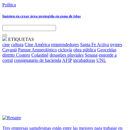
Política
Insisten en crear área protegida en zona de islas
ETIQUETAS
cine
cultura
Cine América
emprendedores
Santa Fe Activa
pymes
Cayastá
Parque Arqueológico
ciclovía
obra pública
Geoceldas
distrito Costero
Colastiné
desagües pluviales
Senasa
engorde a
corral
consignatario de hacienda
AFIP
incubadoras
UNL
Tres empresas santafesinas están entre las mejores para trabajar en