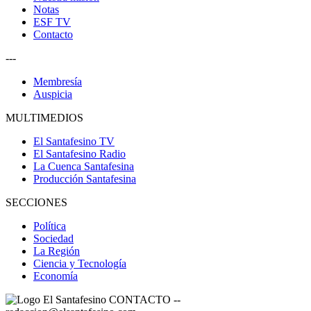
Notas
ESF TV
Contacto
---
Membresía
Auspicia
MULTIMEDIOS
El Santafesino TV
El Santafesino Radio
La Cuenca Santafesina
Producción Santafesina
SECCIONES
Política
Sociedad
La Región
Ciencia y Tecnología
Economía
CONTACTO
--