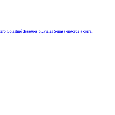
tero
Colastiné
desagües pluviales
Senasa
engorde a corral