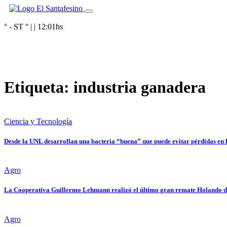
° - ST
° |
|
12:01
hs
Etiqueta:
industria ganadera
Ciencia y Tecnología
Desde la UNL desarrollan una bacteria “buena” que puede evitar pérdidas en 
Agro
La Cooperativa Guillermo Lehmann realizó el último gran remate Holando de
Agro