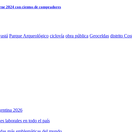
ne 2024 con cientos de compradores
astá
Parque Arqueológico
ciclovía
obra pública
Geoceldas
distrito Cos
rgentina 2026
s laborales en todo el país
bidas más emblemáticas del mundo