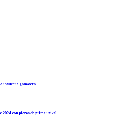
la industria ganadera
 2024 con piezas de primer nivel