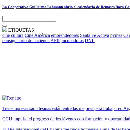
La Cooperativa Guillermo Lehmann abrió el calendario de Remates Raza Car
ETIQUETAS
cine
cultura
Cine América
emprendedores
Santa Fe Activa
pymes
Cay
consignatario de hacienda
AFIP
incubadoras
UNL
Tres empresas santafesinas están entre las mejores para trabajar en A
CCU impulsa el progreso de los jóvenes con formación y oportunidade
El Día Internacional del Champagne rinde homenaje a una de las be