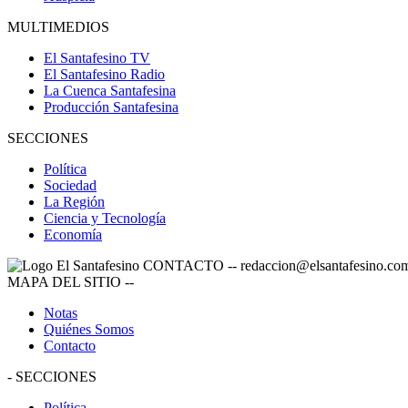
MULTIMEDIOS
El Santafesino TV
El Santafesino Radio
La Cuenca Santafesina
Producción Santafesina
SECCIONES
Política
Sociedad
La Región
Ciencia y Tecnología
Economía
CONTACTO
--
redaccion@elsantafesino.co
MAPA DEL SITIO
--
Notas
Quiénes Somos
Contacto
-
SECCIONES
Política