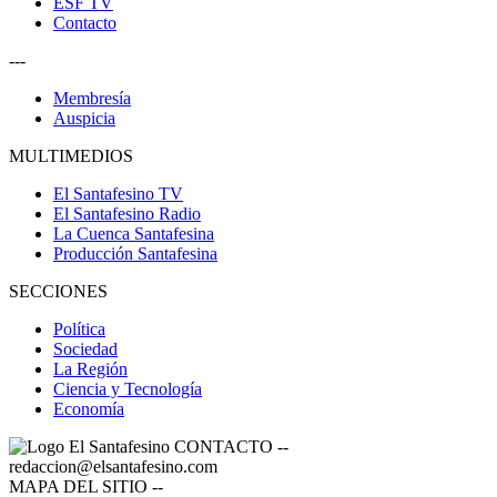
ESF TV
Contacto
---
Membresía
Auspicia
MULTIMEDIOS
El Santafesino TV
El Santafesino Radio
La Cuenca Santafesina
Producción Santafesina
SECCIONES
Política
Sociedad
La Región
Ciencia y Tecnología
Economía
CONTACTO
--
redaccion@elsantafesino.com
MAPA DEL SITIO
--