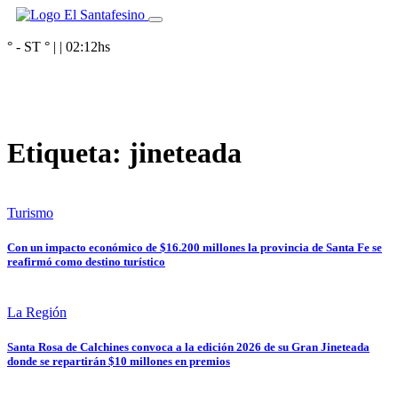
° - ST
° |
|
02:12
hs
Etiqueta:
jineteada
Turismo
Con un impacto económico de $16.200 millones la provincia de Santa Fe se
reafirmó como destino turístico
La Región
Santa Rosa de Calchines convoca a la edición 2026 de su Gran Jineteada
donde se repartirán $10 millones en premios