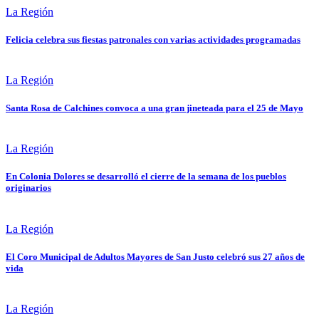
La Región
Felicia celebra sus fiestas patronales con varias actividades programadas
La Región
Santa Rosa de Calchines convoca a una gran jineteada para el 25 de Mayo
La Región
En Colonia Dolores se desarrolló el cierre de la semana de los pueblos
originarios
La Región
El Coro Municipal de Adultos Mayores de San Justo celebró sus 27 años de
vida
La Región