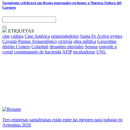
Sarmiento celebrará sus fiestas patronales en honor a Nuestra Señora del
Carmen
ETIQUETAS
cine
cultura
Cine América
emprendedores
Santa Fe Activa
pymes
Cayastá
Parque Arqueológico
ciclovía
obra pública
Geoceldas
distrito Costero
Colastiné
desagües pluviales
Senasa
engorde a
corral
consignatario de hacienda
AFIP
incubadoras
UNL
Tres empresas santafesinas están entre las mejores para trabajar en
Argentina 2026