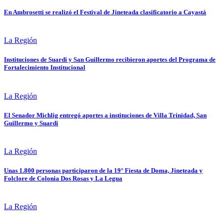
En Ambrosetti se realizó el Festival de Jineteada clasificatorio a Cayastá
La Región
Instituciones de Suardi y San Guillermo recibieron aportes del Programa de
Fortalecimiento Institucional
La Región
El Senador Michlig entregó aportes a instituciones de Villa Trinidad, San
Guillermo y Suardi
La Región
Unas 1.800 personas participaron de la 19° Fiesta de Doma, Jineteada y
Folclore de Colonia Dos Rosas y La Legua
La Región