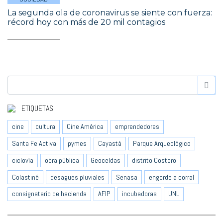
La segunda ola de coronavirus se siente con fuerza:
récord hoy con más de 20 mil contagios
ETIQUETAS
cine
cultura
Cine América
emprendedores
Santa Fe Activa
pymes
Cayastá
Parque Arqueológico
ciclovía
obra pública
Geoceldas
distrito Costero
Colastiné
desagües pluviales
Senasa
engorde a corral
consignatario de hacienda
AFIP
incubadoras
UNL