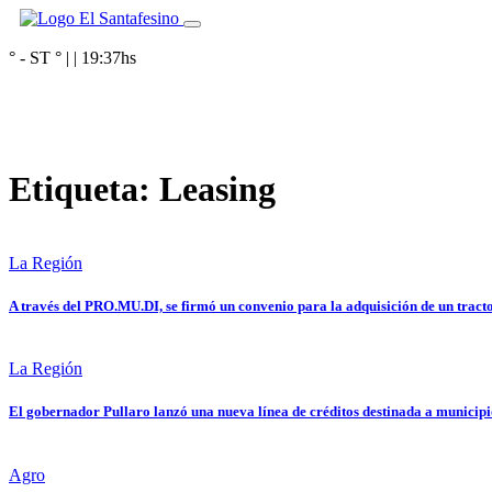
° - ST
° |
|
19:37
hs
Etiqueta:
Leasing
La Región
A través del PRO.MU.DI, se firmó un convenio para la adquisición de un tract
La Región
El gobernador Pullaro lanzó una nueva línea de créditos destinada a municipio
Agro