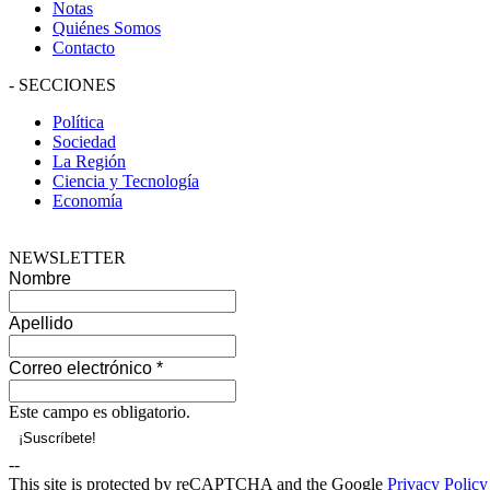
Notas
Quiénes Somos
Contacto
-
SECCIONES
Política
Sociedad
La Región
Ciencia y Tecnología
Economía
NEWSLETTER
Nombre
Apellido
Correo electrónico
*
Este campo es obligatorio.
--
This site is protected by reCAPTCHA and the Google
Privacy Policy