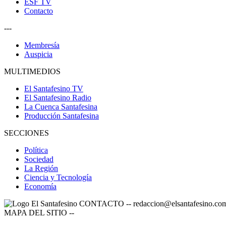
ESF TV
Contacto
---
Membresía
Auspicia
MULTIMEDIOS
El Santafesino TV
El Santafesino Radio
La Cuenca Santafesina
Producción Santafesina
SECCIONES
Política
Sociedad
La Región
Ciencia y Tecnología
Economía
CONTACTO
--
redaccion@elsantafesino.co
MAPA DEL SITIO
--