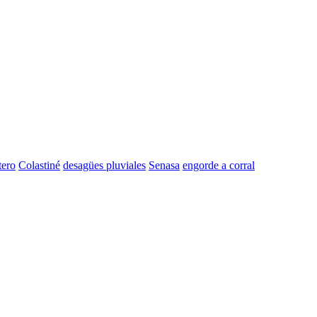
tero
Colastiné
desagües pluviales
Senasa
engorde a corral