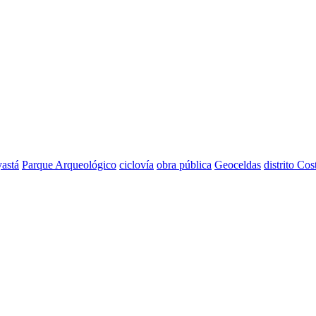
astá
Parque Arqueológico
ciclovía
obra pública
Geoceldas
distrito Cos