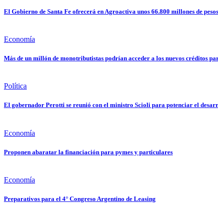
El Gobierno de Santa Fe ofrecerá en Agroactiva unos 66.800 millones de pesos
Economía
Más de un millón de monotributistas podrían acceder a los nuevos créditos pa
Política
El gobernador Perotti se reunió con el ministro Scioli para potenciar el desarr
Economía
Proponen abaratar la financiación para pymes y particulares
Economía
Preparativos para el 4° Congreso Argentino de Leasing