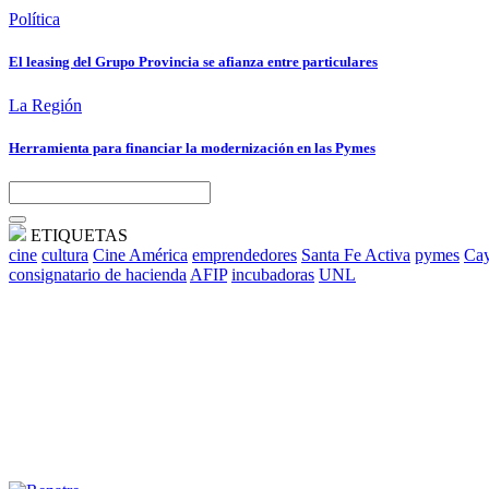
Política
El leasing del Grupo Provincia se afianza entre particulares
La Región
Herramienta para financiar la modernización en las Pymes
ETIQUETAS
cine
cultura
Cine América
emprendedores
Santa Fe Activa
pymes
Cay
consignatario de hacienda
AFIP
incubadoras
UNL