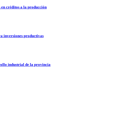
 en créditos a la producción
ra inversiones productivas
ollo industrial de la provincia