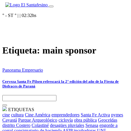
° - ST
° |
|
02:32
hs
Etiqueta:
main sponsor
Panorama Empresario
Cerveza Santa Fe Pilsen refrescará la 2° edición del año de la Fiesta de
Disfraces de Paraná
ETIQUETAS
cine
cultura
Cine América
emprendedores
Santa Fe Activa
pymes
Cayastá
Parque Arqueológico
ciclovía
obra pública
Geoceldas
distrito Costero
Colastiné
desagües pluviales
Senasa
engorde a
corral
consignatario de hacienda
AFIP
incubadoras
UNL