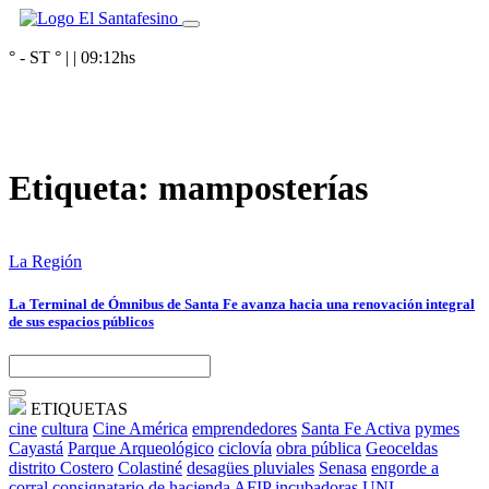
° - ST
° |
|
09:12
hs
Etiqueta:
mamposterías
La Región
La Terminal de Ómnibus de Santa Fe avanza hacia una renovación integral
de sus espacios públicos
ETIQUETAS
cine
cultura
Cine América
emprendedores
Santa Fe Activa
pymes
Cayastá
Parque Arqueológico
ciclovía
obra pública
Geoceldas
distrito Costero
Colastiné
desagües pluviales
Senasa
engorde a
corral
consignatario de hacienda
AFIP
incubadoras
UNL