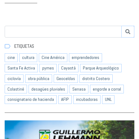
ETIQUETAS
cine
cultura
Cine América
emprendedores
Santa Fe Activa
pymes
Cayastá
Parque Arqueológico
ciclovía
obra pública
Geoceldas
distrito Costero
Colastiné
desagües pluviales
Senasa
engorde a corral
consignatario de hacienda
AFIP
incubadoras
UNL